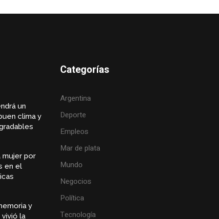
Categorías
Argentina
endrá un
Deporte
buen clima y
gradables
Empleos
Mar de plata
 mujer por
Mundo
s en el
icas
Negocios
Política
memoria y
Tecnología
vivió la