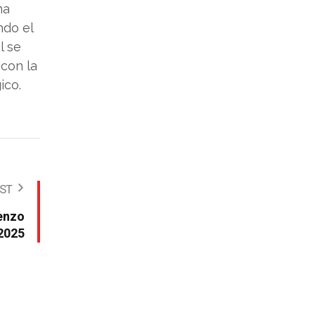
na
ndo el
l se
 con la
ico.
OST
ienzo
2025