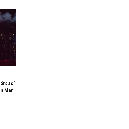
ón: así
 en Mar