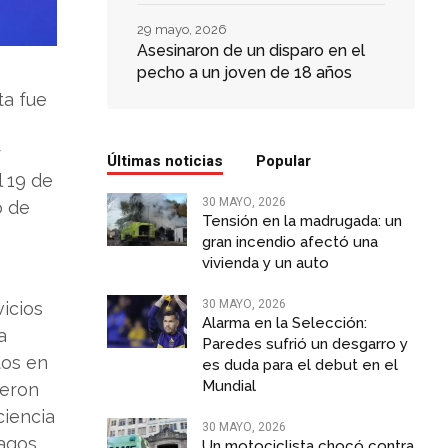
29 mayo, 2026
Asesinaron de un disparo en el
pecho a un joven de 18 años
ta fue
r
Últimas noticias
Popular
l 19 de
30 MAYO, 2026
o de
Tensión en la madrugada: un
gran incendio afectó una
vivienda y un auto
30 MAYO, 2026
vicios
Alarma en la Selección:
a
Paredes sufrió un desgarro y
tos en
es duda para el debut en el
Mundial
ieron
ciencia
30 MAYO, 2026
pagos
Un motociclista chocó contra