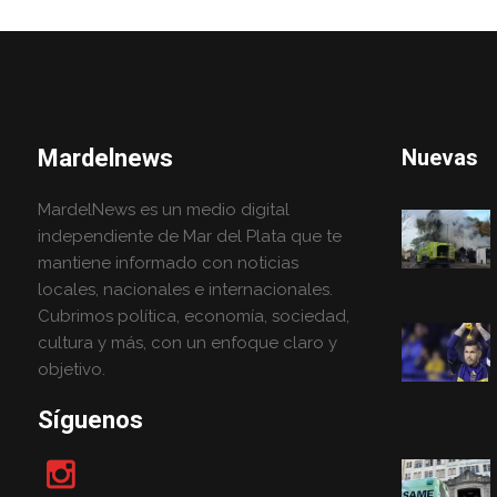
Mardelnews
Nuevas
MardelNews es un medio digital
independiente de Mar del Plata que te
mantiene informado con noticias
locales, nacionales e internacionales.
Cubrimos política, economía, sociedad,
cultura y más, con un enfoque claro y
objetivo.
Síguenos