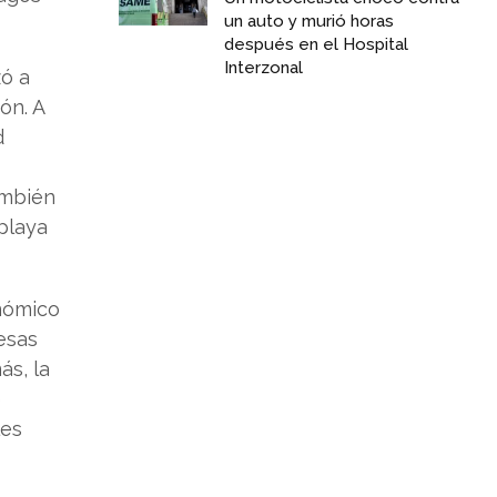
un auto y murió horas
después en el Hospital
Interzonal
zó a
ón. A
d
ambién
playa
onómico
esas
ás, la
e
les