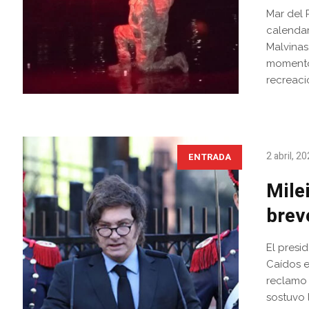
Mar del 
calendar
Malvinas
momento 
recreació
2 abril, 2
ENTRADA
Mile
brev
El presi
Caídos e
reclamo 
sostuvo 