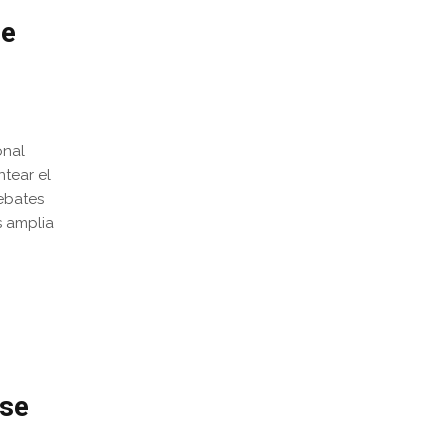
de
onal
ntear el
ebates
s amplia
 se