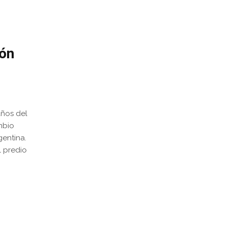
ión
años del
mbio
gentina.
l predio