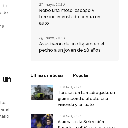
29 mayo, 2026
 del
Robó una moto, escapó y
a de
terminó incrustado contra un
auto
una
29 mayo, 2026
Asesinaron de un disparo en el
pecho a un joven de 18 años
Últimas noticias
Popular
n un
30 MAYO, 2026
Tensión en la madrugada: un
gran incendio afectó una
 los
vivienda y un auto
ar el
tario
30 MAYO, 2026
Alarma en la Selección:
Paredes sufrió un desgarro y