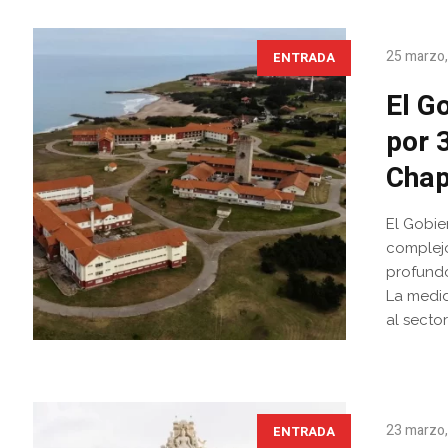
25 marzo
ENTRADA
El G
por 
Chap
El Gobie
complej
profundo
La medid
al sector
23 marzo
ENTRADA