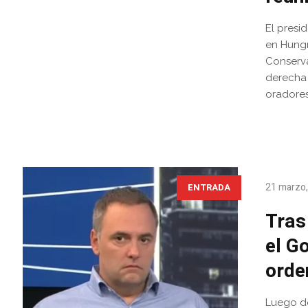
El presi
en Hungr
Conserva
derecha 
oradores
21 marzo
ENTRADA
Tras
el G
orde
Luego de