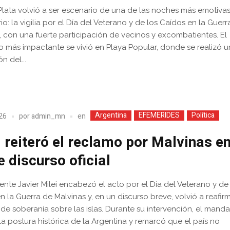
Plata volvió a ser escenario de una de las noches más emotivas
io: la vigilia por el Día del Veterano y de los Caídos en la Guerr
, con una fuerte participación de vecinos y excombatientes. El
más impactante se vivió en Playa Popular, donde se realizó 
n del...
Argentina
EFEMERIDES
Política
en
026
por
admin_mn
i reiteró el reclamo por Malvinas e
e discurso oficial
dente Javier Milei encabezó el acto por el Día del Veterano y de
n la Guerra de Malvinas y, en un discurso breve, volvió a reafirm
de soberanía sobre las islas. Durante su intervención, el manda
la postura histórica de la Argentina y remarcó que el país no