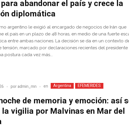
í para abandonar el país y crece la
ión diplomática
rno argentino le exigió al encargado de negocios de Irán que
 el país en un plazo de 48 horas, en medio de una fuerte esc
ica entre ambas naciones. La decisión se da en un contexto d
e tensión, marcado por declaraciones recientes del presidente 
una postura cada vez más...
Argentina
EFEMERIDES
en
026
por
admin_mn
noche de memoria y emoción: así s
ó la vigilia por Malvinas en Mar del
a