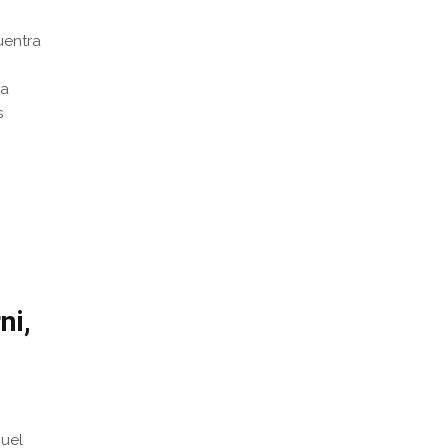
uentra
la
s
ni,
nuel