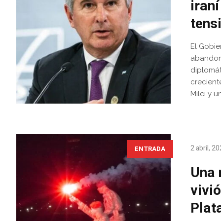
iran
tens
El Gobie
abandone
diplomát
crecient
Milei y 
2 abril, 2
ENTRADA
Una 
vivi
Plat