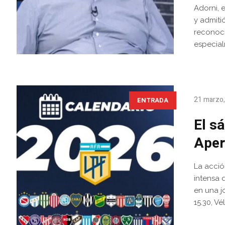
Adorni, 
y admiti
reconoci
especial
21 marzo
ENTRADA
El s
Aper
La acció
intensa 
en una j
15.30, V