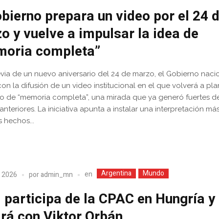
obierno prepara un video por el 24 
o y vuelve a impulsar la idea de
oria completa”
evia de un nuevo aniversario del 24 de marzo, el Gobierno naci
on la difusión de un video institucional en el que volverá a pla
 de “memoria completa”, una mirada que ya generó fuertes d
anteriores. La iniciativa apunta a instalar una interpretación má
s hechos...
Argentina
Mundo
en
, 2026
por
admin_mn
i participa de la CPAC en Hungría y
irá con Viktor Orbán