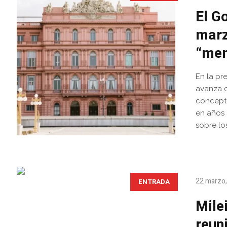
El G
marz
“mem
En la pr
avanza c
concepto
en años 
sobre lo
22 marzo
ENTRADA
Mile
reun