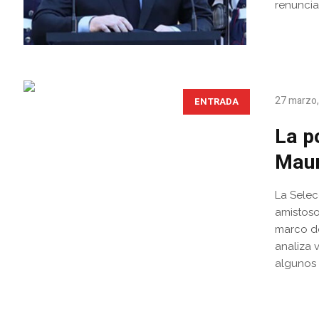
renunciar
27 marzo
ENTRADA
La p
Maur
La Selec
amistoso
marco de
analiza 
algunos 