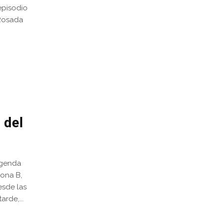
episodio
 Rosada
 del
agenda
Zona B,
esde las
rde,...