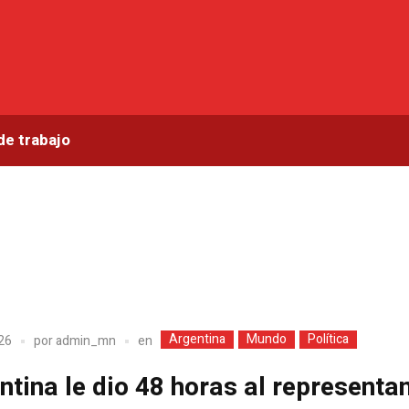
de trabajo
Argentina
Mundo
Política
en
026
por
admin_mn
ntina le dio 48 horas al representa