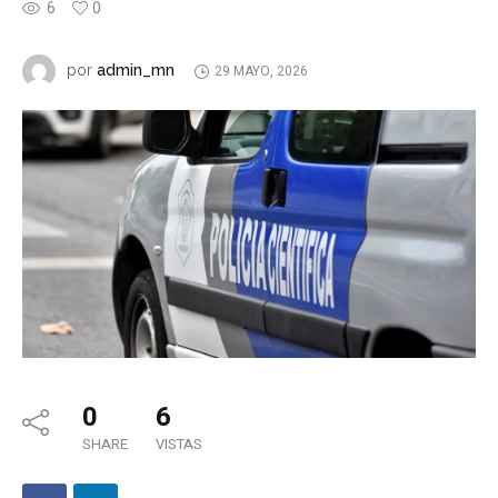
6
0
admin_mn
por
29 MAYO, 2026
0
6
SHARE
VISTAS