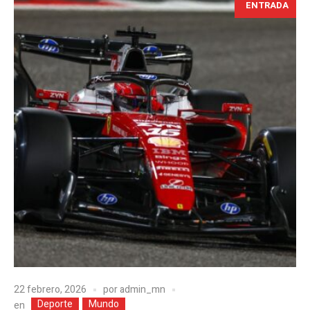
ENTRADA
22 febrero, 2026
por
admin_mn
Deporte
Mundo
en