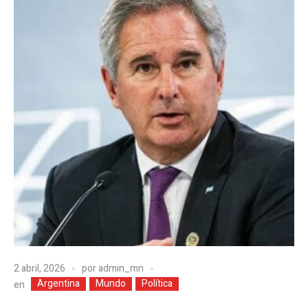
2 abril, 2026
por
admin_mn
Argentina
Mundo
Política
en