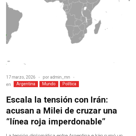
17 marzo, 2026
por
admin_mn
Argentina
Mundo
Política
en
Escala la tensión con Irán:
acusan a Milei de cruzar una
“línea roja imperdonable”
La tensión diplomática entre Argentina e Irán sumó un