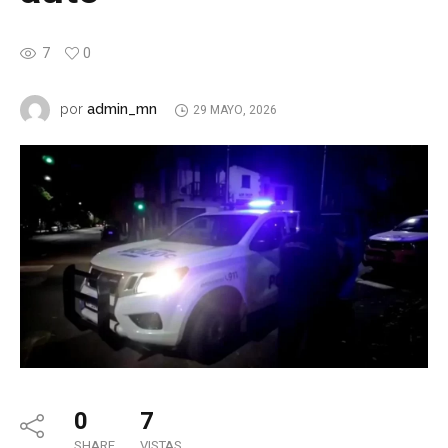
7
0
admin_mn
por
29 MAYO, 2026
0
7
SHARE
VISTAS