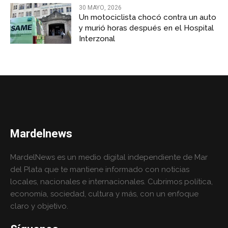
30 MAYO, 2026
Un motociclista chocó contra un auto
y murió horas después en el Hospital
Interzonal
Mardelnews
MardelNews es un medio digital independiente de Mar
del Plata que te mantiene informado con noticias
locales, nacionales e internacionales. Cubrimos política,
economía, sociedad, cultura y más, con un enfoque
claro y objetivo.