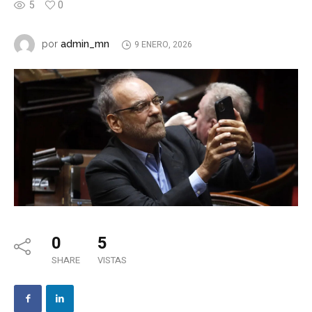
5
0
admin_mn
por
9 ENERO, 2026
0
5
SHARE
VISTAS