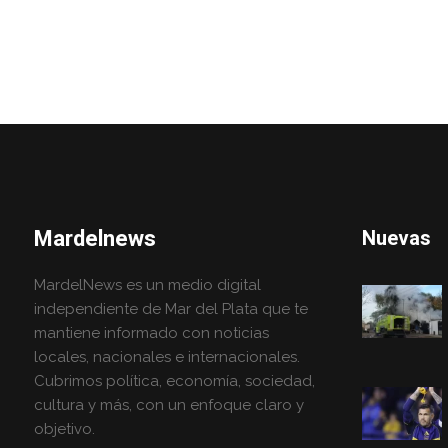
Mardelnews
Nuevas
MardelNews es un medio digital
independiente de Mar del Plata que te
mantiene informado con noticias
locales, nacionales e internacionales.
Cubrimos política, economía, sociedad,
cultura y más, con un enfoque claro y
objetivo.