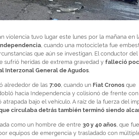
ran violencia tuvo lugar este lunes por la mañana en l
 Independencia
, cuando una motocicleta fue embes
rcunstancias que aún se investigan. El conductor del
 sufrió heridas de extrema gravedad y
falleció po
al Interzonal General de Agudos
.
ró alrededor de las
7:00
, cuando un
Fiat Cronos
que
 dobló hacia Independencia y colisionó de frente con
atrapada bajo el vehículo. A raíz de la fuerza del im
que circulaba detrás también terminó siendo alc
ficada como un hombre de entre
30 y 40 años
, que fu
por equipos de emergencia y trasladado con múltipl