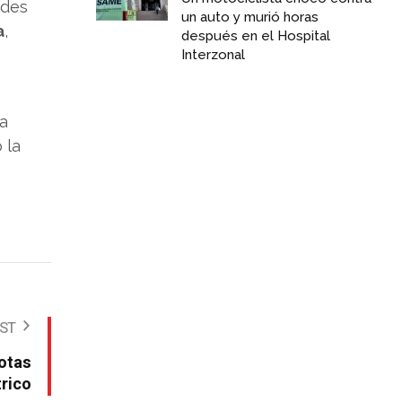
ades
un auto y murió horas
a
,
después en el Hospital
Interzonal
a
 la
OST
jotas
trico