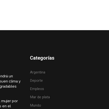
Categorías
Argentina
endrá un
Deporte
buen clima y
gradables
Empleos
Mar de plata
 mujer por
Mundo
s en el