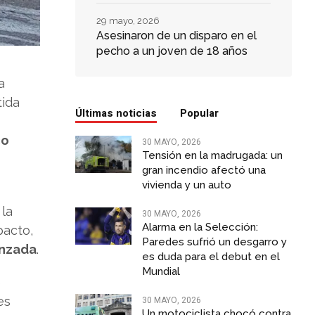
29 mayo, 2026
Asesinaron de un disparo en el
pecho a un joven de 18 años
a
tida
Últimas noticias
Popular
co
30 MAYO, 2026
Tensión en la madrugada: un
gran incendio afectó una
vivienda y un auto
 la
30 MAYO, 2026
Alarma en la Selección:
pacto,
Paredes sufrió un desgarro y
anzada
.
es duda para el debut en el
Mundial
e
30 MAYO, 2026
es
Un motociclista chocó contra