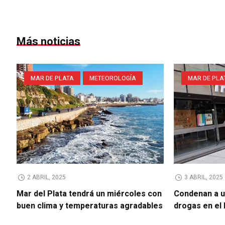
Más noticias
MAR DE PLATA
METEOROLOGÍA
MAR DE PLA
2 ABRIL, 2025
3 ABRIL, 2025
Mar del Plata tendrá un miércoles con
Condenan a u
buen clima y temperaturas agradables
drogas en el