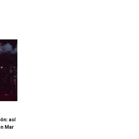
ón: así
 en Mar