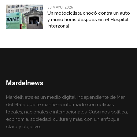
30 MAYO, 2026
Un motociclista chocó contra un auto
y murió horas después en el Hospital
Interzonal
Mardelnews
MardelNews es un medio digital independiente de Mar
del Plata que te mantiene informado con noticias
locales, nacionales e internacionales. Cubrimos política,
economía, sociedad, cultura y más, con un enfoque
claro y objetivo.