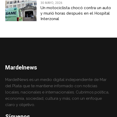
30 MAYO, 2026
Un motociclista chocó contra un auto
y murió horas después en el Hospital
Interzonal
Mardelnews
MardelNews es un medio digital independiente de Mar
del Plata que te mantiene informado con noticias
locales, nacionales e internacionales. Cubrimos política,
economía, sociedad, cultura y más, con un enfoque
claro y objetivo.
Síguenos