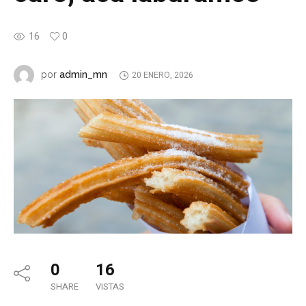
16
0
admin_mn
por
20 ENERO, 2026
0
16
SHARE
VISTAS