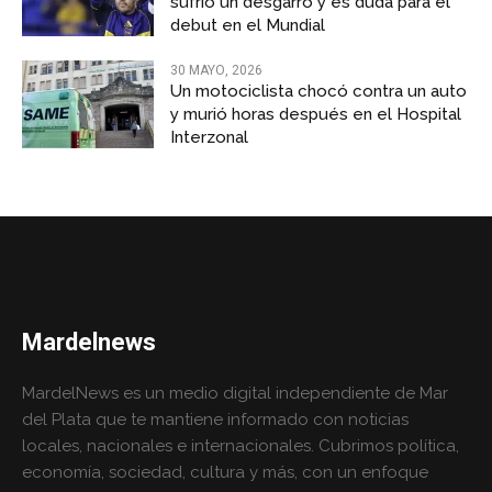
sufrió un desgarro y es duda para el
debut en el Mundial
30 MAYO, 2026
Un motociclista chocó contra un auto
y murió horas después en el Hospital
Interzonal
Mardelnews
MardelNews es un medio digital independiente de Mar
del Plata que te mantiene informado con noticias
locales, nacionales e internacionales. Cubrimos política,
economía, sociedad, cultura y más, con un enfoque