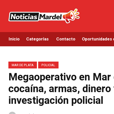
Inicio
Categorías
Contacto
Oportunidades 
MAR DE PLATA
POLICIAL
Megaoperativo en Mar d
cocaína, armas, dinero 
investigación policial