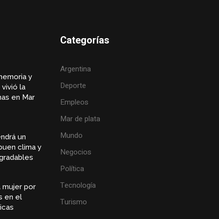
Categorías
Argentina
memoria y
Deporte
vivió la
inas en Mar
Empleos
Mar de plata
Mundo
endrá un
buen clima y
Negocios
gradables
Política
Tecnología
 mujer por
s en el
Turismo
icas