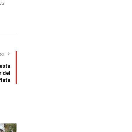
es
OST
iesta
r del
Plata