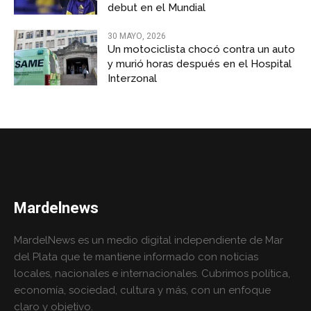
debut en el Mundial
30 MAYO, 2026
Un motociclista chocó contra un auto
y murió horas después en el Hospital
Interzonal
Mardelnews
MardelNews es un medio digital independiente de Mar
del Plata que te mantiene informado con noticias
locales, nacionales e internacionales. Cubrimos política,
economía, sociedad, cultura y más, con un enfoque
claro y objetivo.