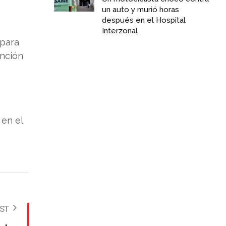
un auto y murió horas
después en el Hospital
Interzonal
 para
ención
 en el
OST