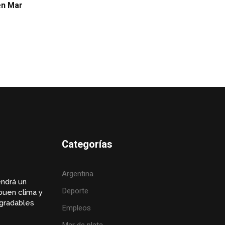
 en Mar
Categorías
Argentina
endrá un
Deporte
buen clima y
gradables
Empleos