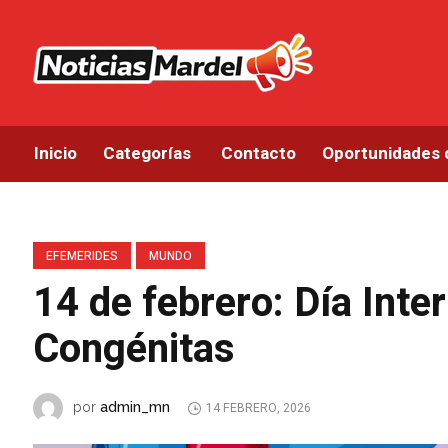
Inicio
Categorías
Contacto
Oportunidades 
EFEMERIDES
MUNDO
14 de febrero: Día Inte
Congénitas
admin_mn
por
14 FEBRERO, 2026