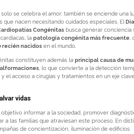
solo se celebra el amor: también se enciende una lu
s que nacen necesitando cuidados especiales. El
Dí
 Cardiopatías Congénitas
busca generar conciencia
cardíacas, la
patología congénita más frecuente
,
0 recién nacidos
en el mundo.
énitas constituyen además la
principal causa de mu
 malformaciones
, lo que convierte a la detección tem
y el acceso a cirugías y tratamientos en un eje clave
salvar vidas
 objetivo informar a la sociedad, promover diagnóst
a las familias que atraviesan este proceso. En dist
pañas de concientización, iluminación de edificios