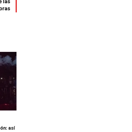
e las
horas
ón: así