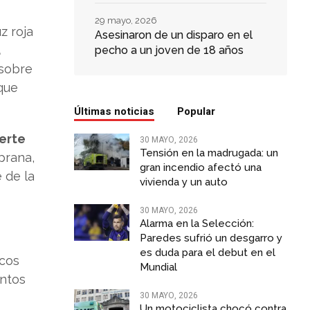
29 mayo, 2026
z roja
Asesinaron de un disparo en el
a
pecho a un joven de 18 años
 sobre
 que
Últimas noticias
Popular
erte
30 MAYO, 2026
Tensión en la madrugada: un
prana,
gran incendio afectó una
 de la
vivienda y un auto
30 MAYO, 2026
Alarma en la Selección:
Paredes sufrió un desgarro y
es duda para el debut en el
icos
Mundial
intos
30 MAYO, 2026
Un motociclista chocó contra