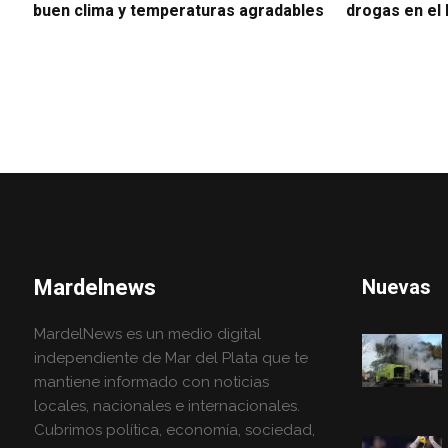
buen clima y temperaturas agradables
drogas en el
Mardelnews
Nuevas
MardelNews es un medio digital
independiente de Mar del Plata que te
mantiene informado con noticias
locales, nacionales e internacionales.
Cubrimos política, economía, sociedad,