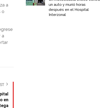
za a
un auto y murió horas
después en el Hospital
s o
Interzonal
egrese
r a
rtar
OST
pital
to en
rtega