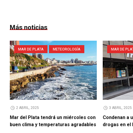
Más noticias
MAR DE PLATA
METEOROLOGÍA
MAR DE PLA
2 ABRIL, 2025
3 ABRIL, 2025
Mar del Plata tendrá un miércoles con
Condenan a u
buen clima y temperaturas agradables
drogas en el