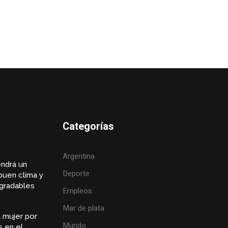
Categorías
Argentina
endrá un
Deporte
buen clima y
gradables
Empleos
Mar de plata
 mujer por
Mundo
s en el