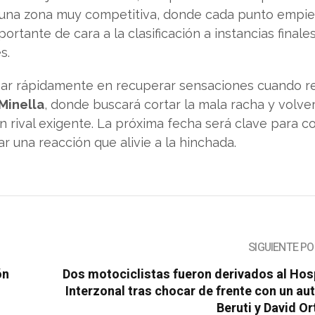
 una zona muy competitiva, donde cada punto empie
rtante de cara a la clasificación a instancias finale
s.
sar rápidamente en recuperar sensaciones cuando r
Minella
, donde buscará cortar la mala racha y volve
n rival exigente. La próxima fecha será clave para co
 una reacción que alivie a la hinchada.
SIGUIENTE P
ón
Dos motociclistas fueron derivados al Hos
Interzonal tras chocar de frente con un au
Beruti y David O