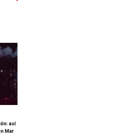
ón: así
 en Mar