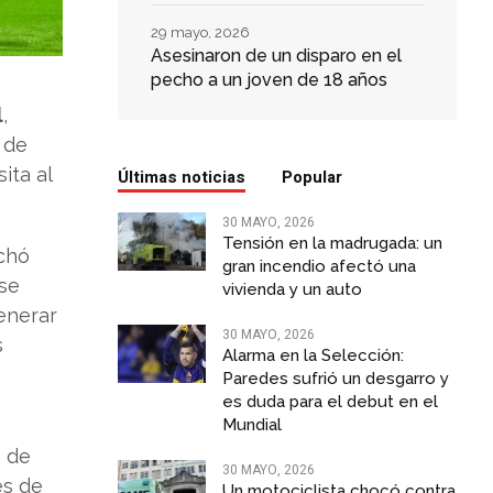
29 mayo, 2026
Asesinaron de un disparo en el
pecho a un joven de 18 años
l
,
l de
ita al
Últimas noticias
Popular
30 MAYO, 2026
Tensión en la madrugada: un
echó
gran incendio afectó una
ese
vivienda y un auto
enerar
30 MAYO, 2026
s
Alarma en la Selección:
Paredes sufrió un desgarro y
es duda para el debut en el
Mundial
a de
30 MAYO, 2026
es de
Un motociclista chocó contra