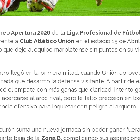
rneo Apertura 2026
de la
Liga Profesional de Fútbo
frente a
Club Atlético Unión
en el estadio 15 de Abri
o que dejó al equipo marplatense sin puntos en su vis
entro llegó en la primera mitad, cuando Unión aprov
nada que desarmó la defensa visitante. A partir de 
có el empate con más ganas que claridad, intentó g
acercarse al arco rival, pero le faltó precisión en lo
ncia ofensiva para inquietar con peligro al arquero
Tiburón suma una nueva jornada sin poder ganar fuer
parte baja de la
Zona B
, complicando sus aspiracion