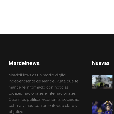
Mardelnews
Nuevas
MardelNews es un medio digital
independiente de Mar del Plata que te
mantiene informado con noticias
locales, nacionales e internacionales.
Cubrimos política, economía, sociedad,
cultura y más, con un enfoque claro y
objetivo.