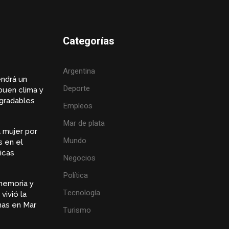
Categorías
Argentina
endrá un
Deporte
buen clima y
gradables
Empleos
Mar de plata
 mujer por
Mundo
s en el
icas
Negocios
Política
memoria y
Tecnología
vivió la
inas en Mar
Turismo