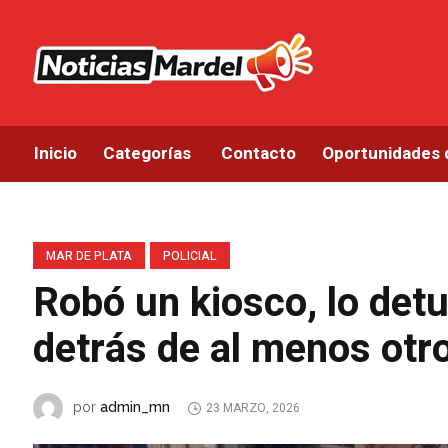
Inicio
Categorías
Contacto
Oportunidades 
MAR DE PLATA
POLICIAL
Robó un kiosco, lo detu
detrás de al menos otr
admin_mn
por
23 MARZO, 2026