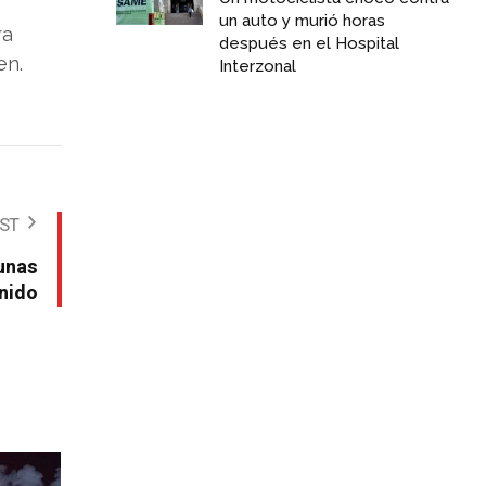
un auto y murió horas
ra
después en el Hospital
en.
Interzonal
OST
 unas
enido