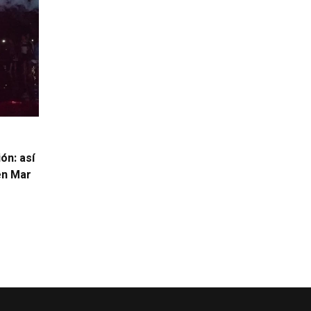
ón: así
 en Mar