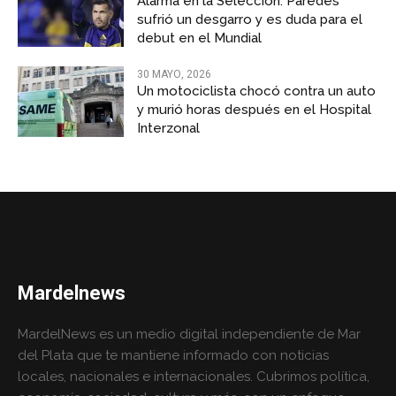
Alarma en la Selección: Paredes
sufrió un desgarro y es duda para el
debut en el Mundial
30 MAYO, 2026
Un motociclista chocó contra un auto
y murió horas después en el Hospital
Interzonal
Mardelnews
MardelNews es un medio digital independiente de Mar
del Plata que te mantiene informado con noticias
locales, nacionales e internacionales. Cubrimos política,