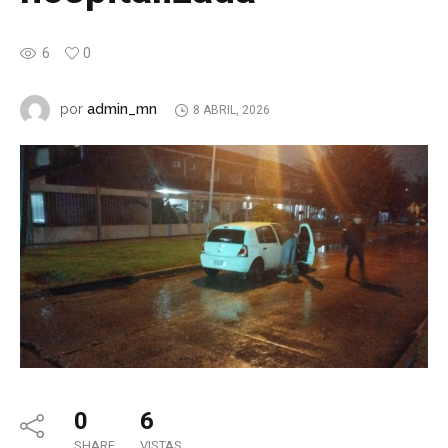
6
0
admin_mn
por
8 ABRIL, 2026
0
6
SHARE
VISTAS