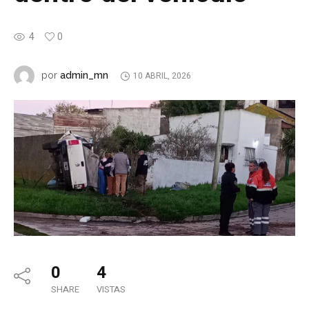
4
0
admin_mn
por
10 ABRIL, 2026
0
4
SHARE
VISTAS