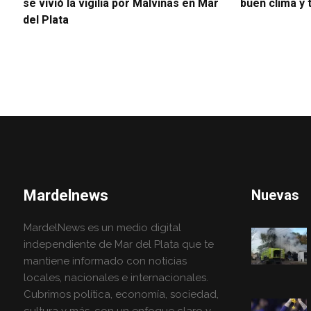
se vivió la vigilia por Malvinas en Mar
buen clima y
del Plata
Mardelnews
Nuevas
MardelNews es un medio digital
independiente de Mar del Plata que te
mantiene informado con noticias
locales, nacionales e internacionales.
Cubrimos política, economía, sociedad,