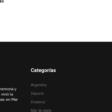
cas
Categorías
Argentina
memoria y
Deporte
vivió la
inas en Mar
Empleos
Mar de plata