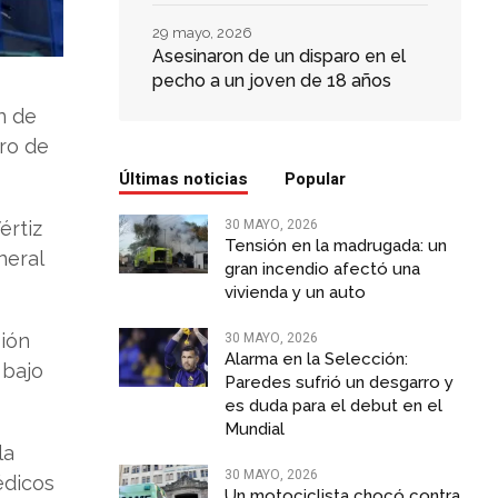
29 mayo, 2026
Asesinaron de un disparo en el
pecho a un joven de 18 años
n de
tro de
Últimas noticias
Popular
30 MAYO, 2026
értiz
Tensión en la madrugada: un
neral
gran incendio afectó una
vivienda y un auto
30 MAYO, 2026
sión
Alarma en la Selección:
 bajo
Paredes sufrió un desgarro y
es duda para el debut en el
Mundial
la
30 MAYO, 2026
édicos
Un motociclista chocó contra