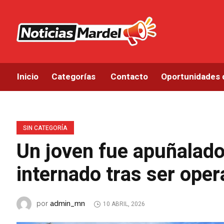
Inicio
Categorías
Contacto
Oportunidades 
SIN CATEGORÍA
Un joven fue apuñalad
internado tras ser ope
admin_mn
por
10 ABRIL, 2026