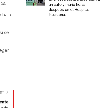
os.
un auto y murió horas
después en el Hospital
e bajo
Interzonal
si se
eger,
OST
rente
rgía