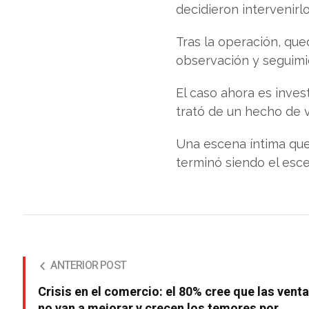
decidieron intervenirl
Tras la operación, qu
observación y seguimi
El caso ahora es inves
trató de un hecho de v
Una escena íntima que 
terminó siendo el escen
ANTERIOR POST
Crisis en el comercio: el 80% cree que las vent
no van a mejorar y crecen los temores por