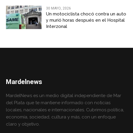
30 MAYO, 2026
Un motociclista chocó contra un auto
y murió horas después en el Hospital
Interzonal
Mardelnews
MardelNews es un medio digital independiente de Mar
del Plata que te mantiene informado con noticias
locales, nacionales e internacionales. Cubrimos política,
economía, sociedad, cultura y más, con un enfoque
claro y objetivo.