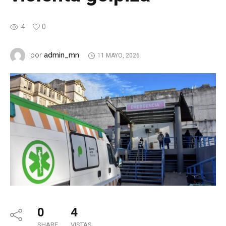
4
0
admin_mn
por
11 MAYO, 2026
0
4
SHARE
VISTAS