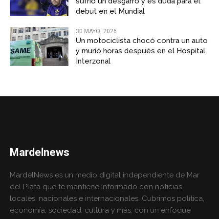
sufrió un desgarro y es duda para el
debut en el Mundial
30 MAYO, 2026
Un motociclista chocó contra un auto
y murió horas después en el Hospital
Interzonal
Mardelnews
MardelNews es un medio digital independiente de Mar
del Plata que te mantiene informado con noticias
locales, nacionales e internacionales. Cubrimos política,
economía, sociedad, cultura y más, con un enfoque