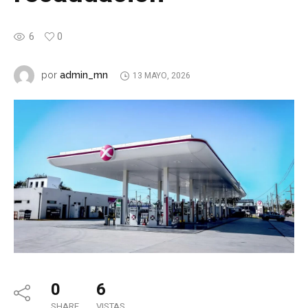
6
0
admin_mn
por
13 MAYO, 2026
0
6
SHARE
VISTAS