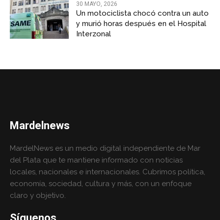
30 MAYO, 2026
Un motociclista chocó contra un auto
y murió horas después en el Hospital
Interzonal
Mardelnews
MardelNews es un medio digital independiente de Mar
del Plata que te mantiene informado con noticias
locales, nacionales e internacionales. Cubrimos política,
economía, sociedad, cultura y más, con un enfoque
claro y objetivo.
Síguenos