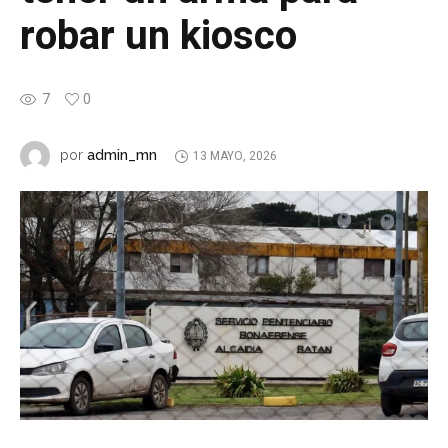
robar un kiosco
7
0
admin_mn
por
13 MAYO, 2026