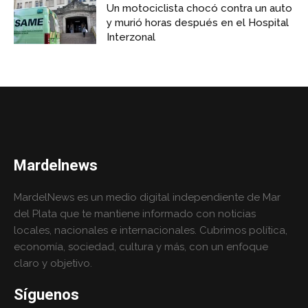
Un motociclista chocó contra un auto
y murió horas después en el Hospital
Interzonal
Mardelnews
MardelNews es un medio digital independiente de Mar
del Plata que te mantiene informado con noticias
locales, nacionales e internacionales. Cubrimos política,
economía, sociedad, cultura y más, con un enfoque
claro y objetivo.
Síguenos