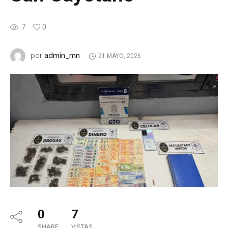
7
0
admin_mn
por
21 MAYO, 2026
0
7
SHARE
VISTAS