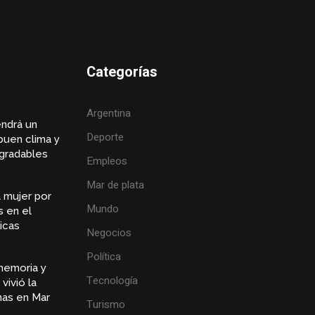
Categorías
Argentina
endrá un
Deporte
buen clima y
gradables
Empleos
Mar de plata
 mujer por
Mundo
s en el
icas
Negocios
Política
memoria y
Tecnología
vivió la
inas en Mar
Turismo