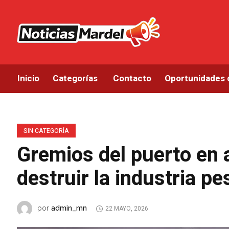
Inicio
Categorías
Contacto
Oportunidades 
SIN CATEGORÍA
Gremios del puerto en a
destruir la industria p
admin_mn
por
22 MAYO, 2026