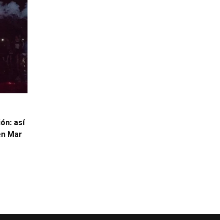
ón: así
 en Mar