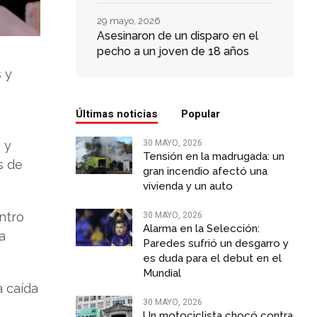
29 mayo, 2026
Asesinaron de un disparo en el
pecho a un joven de 18 años
 y
Últimas noticias
Popular
30 MAYO, 2026
 y
Tensión en la madrugada: un
s de
gran incendio afectó una
vivienda y un auto
30 MAYO, 2026
ntro
Alarma en la Selección:
a
Paredes sufrió un desgarro y
es duda para el debut en el
Mundial
a caída
30 MAYO, 2026
Un motociclista chocó contra