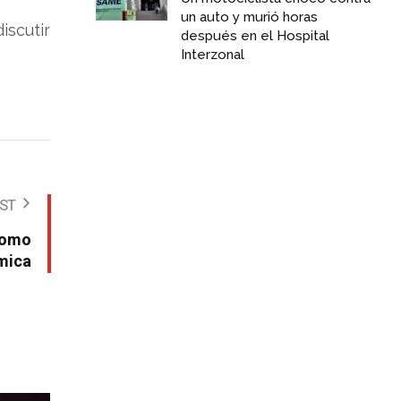
un auto y murió horas
iscutir
después en el Hospital
Interzonal
OST
 como
émica