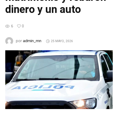
dinero y un auto
6
0
admin_mn
por
25 MAYO, 2026