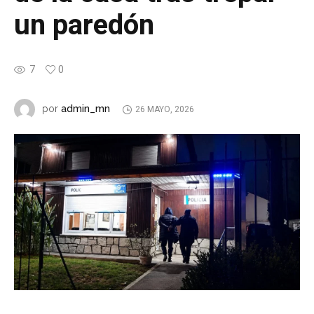
un paredón
7
0
admin_mn
por
26 MAYO, 2026