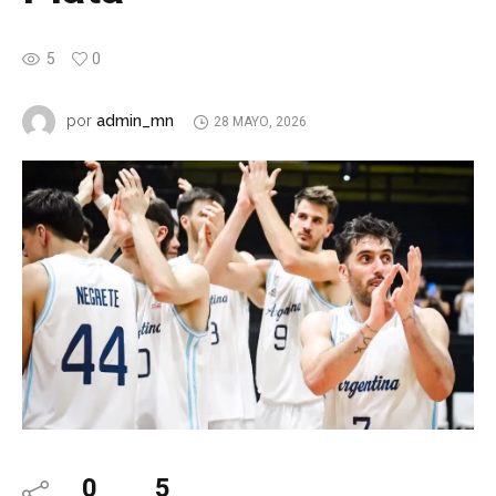
5
0
admin_mn
por
28 MAYO, 2026
0
5