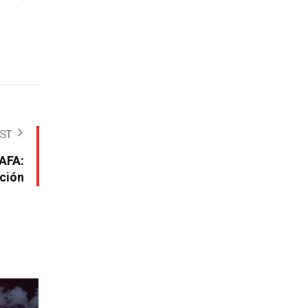
OST
 AFA:
ación