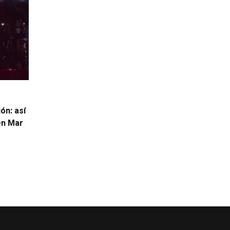
ón: así
 en Mar