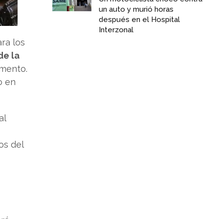
un auto y murió horas
después en el Hospital
Interzonal
ara los
de la
omento.
o en
al
os del