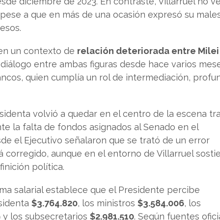
sde diciembre de 2023. En contraste, Villarruel no v
, pese a que en más de una ocasión expresó su male
resos.
en un contexto de
relación deteriorada entre Milei
 diálogo entre ambas figuras desde hace varios mese
ancos, quien cumplía un rol de intermediación, profu
esidenta volvió a quedar en el centro de la escena tr
te la falta de fondos asignados al Senado en el
e el Ejecutivo señalaron que se trató de un error
á corregido, aunque en el entorno de Villarruel sost
inición política.
ma salarial establece que el Presidente percibe
esidenta
$3.764.820
, los ministros
$3.584.006
, los
9
y los subsecretarios
$2.981.510
. Según fuentes ofici