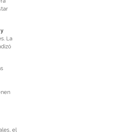
erá
star
 y
s. La
ndizó
as
ienen
ales, el