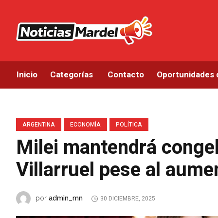
Inicio
Categorías
Contacto
Oportunidades 
ARGENTINA
ECONOMÍA
POLÍTICA
Milei mantendrá congel
Villarruel pese al aume
admin_mn
por
30 DICIEMBRE, 2025