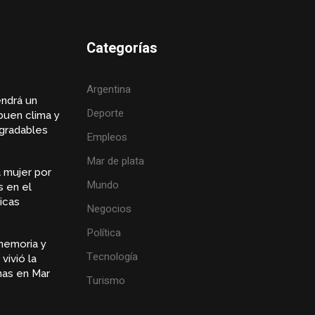
Categorías
Argentina
endrá un
Deporte
buen clima y
gradables
Empleos
Mar de plata
 mujer por
Mundo
s en el
icas
Negocios
Política
memoria y
Tecnología
vivió la
inas en Mar
Turismo