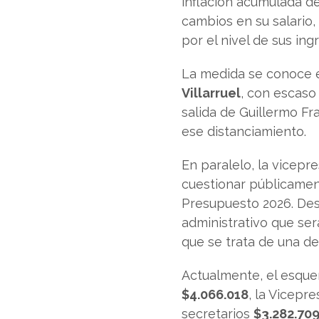
inflación acumulada de
cambios en su salario
por el nivel de sus ing
La medida se conoce 
Villarruel
, con escaso
salida de Guillermo Fr
ese distanciamiento.
En paralelo, la vicepr
cuestionar públicamen
Presupuesto 2026. Desd
administrativo que ser
que se trata de una def
Actualmente, el esque
$4.066.018
, la Vicepr
secretarios
$3.282.70