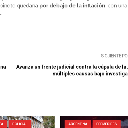
abinete quedaría
por debajo de la inflación
, con una
%
.
SIGUIENTE P
una
Avanza un frente judicial contra la cúpula de la
múltiples causas bajo investig
TA
POLICIAL
ARGENTINA
EFEMERIDES