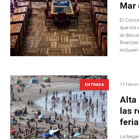
Mar 
El Conce
que los 
la discu
finanzas
incluyen 
13 febrer
ENTRADA
Alta
las 
feri
La llega