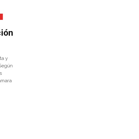
s
ción
ta y
 Según
s
Cámara