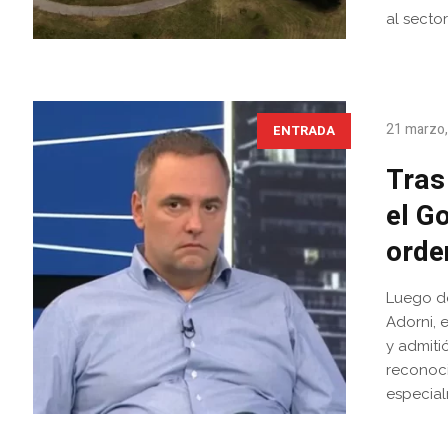
al sector
21 marzo
ENTRADA
Tras
el G
orde
Luego de
Adorni, 
y admiti
reconoci
especial