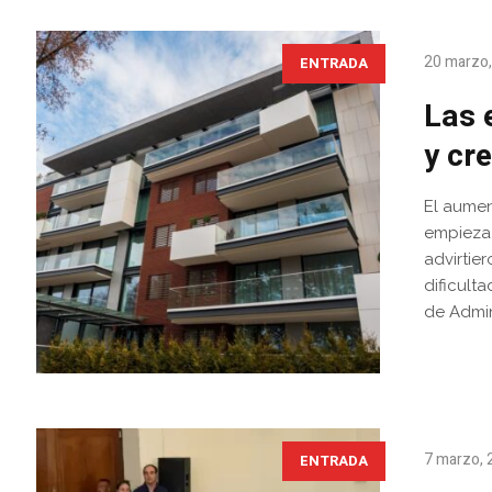
20 marzo
ENTRADA
Las 
y cr
El aumen
empieza 
advirtie
dificult
de Admin
7 marzo, 
ENTRADA