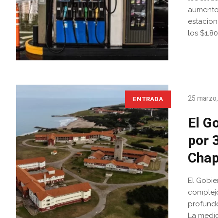
aumentos
estacion
los $1.800
25 marzo
ENTRADA
El G
por 
Chap
El Gobie
complej
profundo
La medid