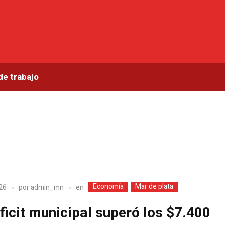
de trabajo
Economía
Mar de plata
en
026
por
admin_mn
éficit municipal superó los $7.400