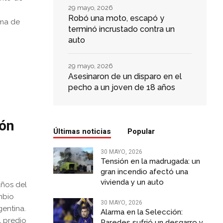
29 mayo, 2026
Robó una moto, escapó y
ima de
terminó incrustado contra un
auto
29 mayo, 2026
Asesinaron de un disparo en el
pecho a un joven de 18 años
ión
Últimas noticias
Popular
30 MAYO, 2026
Tensión en la madrugada: un
gran incendio afectó una
vivienda y un auto
años del
mbio
30 MAYO, 2026
gentina.
Alarma en la Selección:
l predio
Paredes sufrió un desgarro y