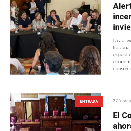
Aler
ince
invi
La activ
tras una
expectat
económic
consumo.
27 febrer
ENTRADA
El C
ahor