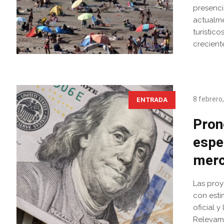
presenci
actualme
turístic
crecient
8 febrero
ENTRADA
Pron
espe
mer
Las proy
con esti
oficial y
Relevami