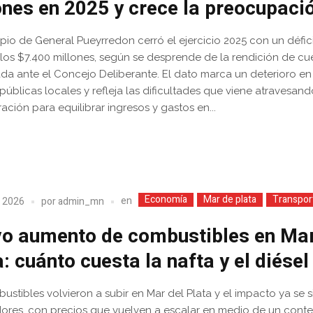
ones en 2025 y crece la preocupaci
ipio de General Pueyrredon cerró el ejercicio 2025 con un défic
los $7.400 millones, según se desprende de la rendición de cu
da ante el Concejo Deliberante. El dato marca un deterioro en
públicas locales y refleja las dificultades que viene atravesand
ación para equilibrar ingresos y gastos en...
Economía
Mar de plata
Transpor
en
, 2026
por
admin_mn
o aumento de combustibles en Mar
: cuánto cuesta la nafta y el diésel
ustibles volvieron a subir en Mar del Plata y el impacto ya se s
idores, con precios que vuelven a escalar en medio de un cont