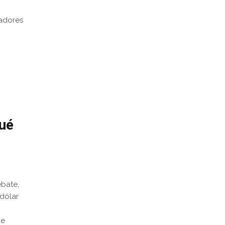
radores
qué
ebate,
dólar
ue