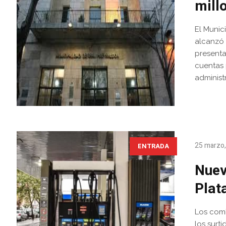
mill
El Munic
alcanzó 
presenta
cuentas 
administr
25 marzo
ENTRADA
Nuev
Plata
Los comb
los surt