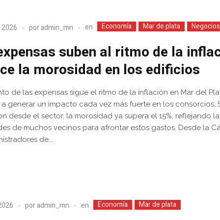
Economía
Mar de plata
Negocio
en
, 2026
por
admin_mn
expensas suben al ritmo de la infla
ece la morosidad en los edificios
to de las expensas sigue el ritmo de la inflación en Mar del Pla
a generar un impacto cada vez más fuerte en los consorcios.
ron desde el sector, la morosidad ya supera el 15%, reflejando la
ades de muchos vecinos para afrontar estos gastos. Desde la 
istradores de...
Economía
Mar de plata
en
2026
por
admin_mn