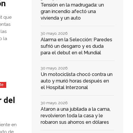
ón
Tensión en la madrugada: un
gran incendio afectó una
it que
vivienda y un auto
entas
 las
30 mayo, 2026
o la
Alarma en la Selección: Paredes
sufrió un desgarro y es duda
para el debut en el Mundial
30 mayo, 2026
Un motociclista chocó contra un
auto y murió horas después en
te
el Hospital Interzonal
 del
30 mayo, 2026
Ataron a una jubilada a la cama,
revolvieron toda la casa y le
robaron sus ahorros en dólares
iente en
exto de