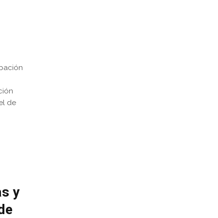
upación
ción
el de
s y
de