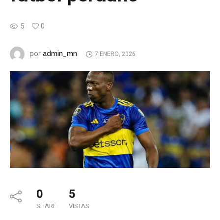
5
0
admin_mn
por
7 ENERO, 2026
0
5
SHARE
VISTAS