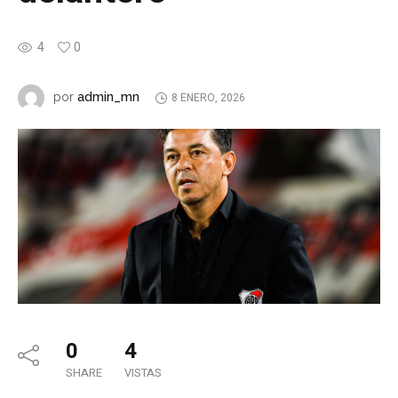
4
0
admin_mn
por
8 ENERO, 2026
0
4
SHARE
VISTAS