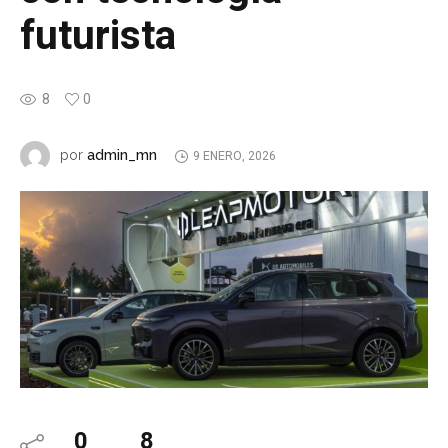
futurista
8
0
admin_mn
por
9 ENERO, 2026
0
8