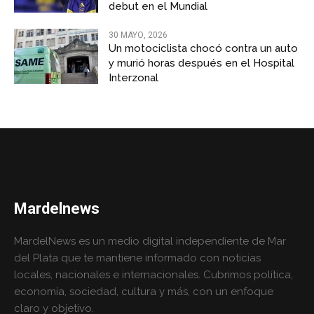
debut en el Mundial
30 MAYO, 2026
Un motociclista chocó contra un auto
y murió horas después en el Hospital
Interzonal
Mardelnews
MardelNews es un medio digital independiente de Mar
del Plata que te mantiene informado con noticias
locales, nacionales e internacionales. Cubrimos política,
economía, sociedad, cultura y más, con un enfoque
claro y objetivo.