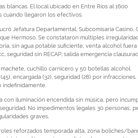
as blancas. El local ubicado en Entre Ríos al 1600
 cuando llegaron los efectivos.
lucró Jefatura Departamental, Subcomisaría Casino,
rque Hermoso. Se constataron múltiples irregularida
toria, sin agua potable suficiente, venta alcohol fuera
c, seguridad sin RECAP, salida emergencia clausurad
machete, cuchillo carnicero y 50 botellas alcohol.
45), encargada (32), seguridad (28) por infracciones.
 indefinidamente.
a con iluminación encendida sin música, pero incump
/seguridad. No impedimentos legales 30 personas, p
gularidades graves.
troles reforzados temporada alta, zona boliches/bar