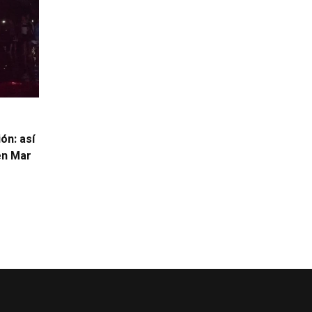
ón: así
 en Mar