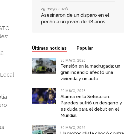
29 mayo, 2026
Asesinaron de un disparo en el
pecho a un joven de 18 años
 GTO
des:
Últimas noticias
Popular
a.
30 MAYO, 2026
Tensión en la madrugada: un
gran incendio afectó una
 Local
vivienda y un auto
30 MAYO, 2026
lía
Alarma en la Selección:
Paredes sufrió un desgarro y
ero
es duda para el debut en el
Mundial
es
30 MAYO, 2026
Un motociclista chocó contra