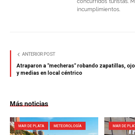
concurridos turistas. 
incumplimientos.
ANTERIOR POST
Atraparon a "mecheras" robando zapatillas, oj
y medias en local céntrico
Más noticias
MAR DE PLATA
METEOROLOGÍA
MAR DE PLA