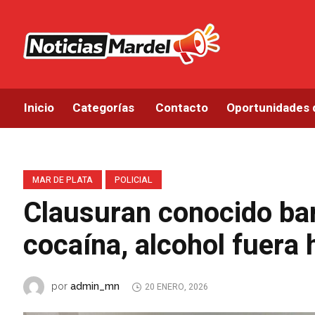
Inicio
Categorías
Contacto
Oportunidades 
MAR DE PLATA
POLICIAL
Clausuran conocido bar
cocaína, alcohol fuera 
admin_mn
por
20 ENERO, 2026