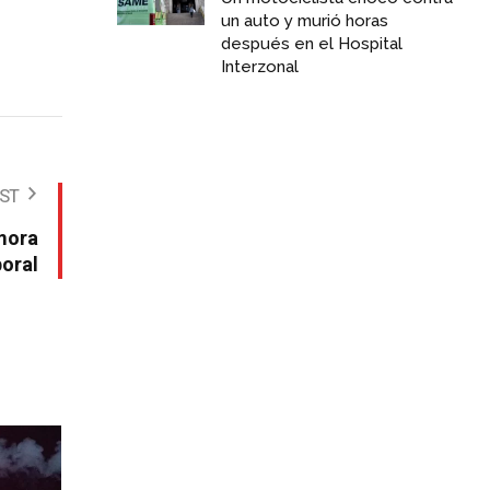
un auto y murió horas
después en el Hospital
Interzonal
OST
amora
boral