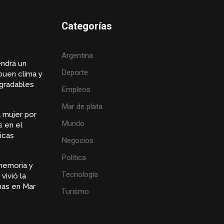
Categorías
Argentina
endrá un
Deporte
buen clima y
gradables
Empleos
Mar de plata
 mujer por
Mundo
s en el
icas
Negocios
Política
memoria y
Tecnología
vivió la
inas en Mar
Turismo