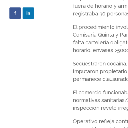
fuera de horario y arm
registraba 30 personas
El procedimiento invo
Comisaría Quinta y Pa
falta cartelería obliga
horario, envases >500c
Secuestraron cocaína, 
Imputaron propietario (
permanece clausurado
El comercio funcionab
normativas sanitarias
inspección reveló irre
Operativo refleja con