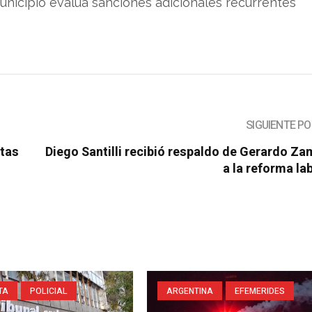
Municipio evalúa sanciones adicionales recurrentes
SIGUIENTE P
otas
Diego Santilli recibió respaldo de Gerardo Z
a la reforma la
TA
POLICIAL
ARGENTINA
EFEMERIDES