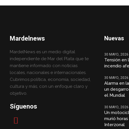
Mardelnews
Nuevas
MardelNews es un medio digital
30 MAYO, 2026
independiente de Mar del Plata que te
Tensión en 
mantiene informado con noticias
incendio af
locales, nacionales e internacionales.
30 MAYO, 2026
Cubrimos política, economía, sociedad,
Alarma en l
cultura y más, con un enfoque claro y
un desgarro
objetivo.
el Mundial
Síguenos
30 MAYO, 2026
Un motocicl
murió horas
Interzonal