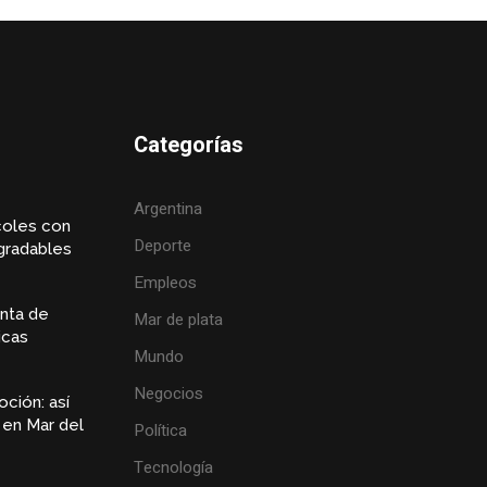
Categorías
Argentina
coles con
Deporte
gradables
Empleos
nta de
Mar de plata
icas
Mundo
Negocios
ción: así
s en Mar del
Política
Tecnología