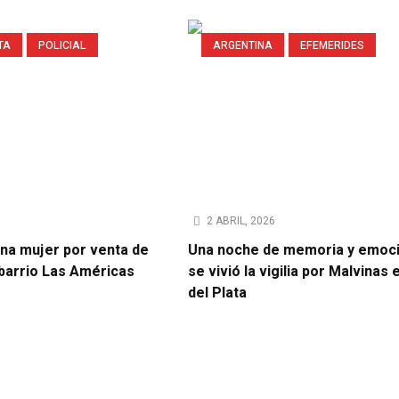
TA
POLICIAL
ARGENTINA
EFEMERIDES
2 ABRIL, 2026
na mujer por venta de
Una noche de memoria y emoci
 barrio Las Américas
se vivió la vigilia por Malvinas
del Plata