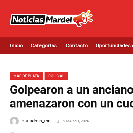
Inicio
Categorías
Contacto
Oportunidades 
MAR DE PLATA
POLICIAL
Golpearon a un anciano
amenazaron con un cuc
admin_mn
por
19 MARZO, 2026