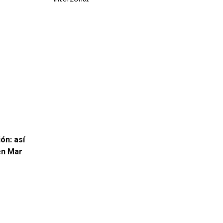
ón: así
 en Mar