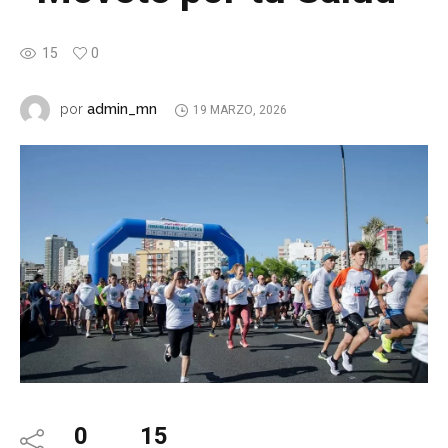
15
0
admin_mn
por
19 MARZO, 2026
0
15