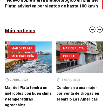
Nuevo doble alerta meteorológico en Mar del
Plata: advierten por vientos de hasta 100 km/h
Más noticias
MAR DE PLATA
MAR DE PLATA
METEOROLOGÍA
POLICIAL
2 ABRIL, 2025
3 ABRIL, 2025
Mar del Plata tendrá un
Condenan a una mujer
miércoles con buen clima
por venta de drogas en
y temperaturas
el barrio Las Américas
agradables