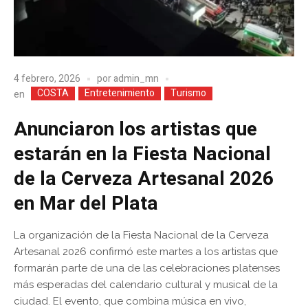
4 febrero, 2026
por
admin_mn
COSTA
Entretenimiento
Turismo
en
Anunciaron los artistas que
estarán en la Fiesta Nacional
de la Cerveza Artesanal 2026
en Mar del Plata
La organización de la Fiesta Nacional de la Cerveza
Artesanal 2026 confirmó este martes a los artistas que
formarán parte de una de las celebraciones platenses
más esperadas del calendario cultural y musical de la
ciudad. El evento, que combina música en vivo,