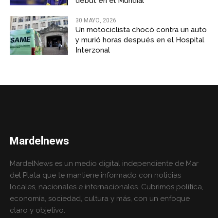
debut en el Mundial
30 MAYO, 2026
Un motociclista chocó contra un auto
y murió horas después en el Hospital
Interzonal
Mardelnews
MardelNews es un medio digital independiente de Mar
del Plata que te mantiene informado con noticias
locales, nacionales e internacionales. Cubrimos política,
economía, sociedad, cultura y más, con un enfoque
claro y objetivo.