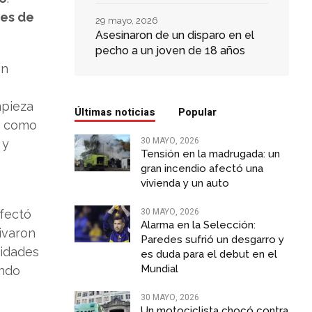
les de
29 mayo, 2026
Asesinaron de un disparo en el
pecho a un joven de 18 años
on
mpieza
Últimas noticias
Popular
s como
30 MAYO, 2026
 y
Tensión en la madrugada: un
gran incendio afectó una
vivienda y un auto
30 MAYO, 2026
fectó
Alarma en la Selección:
ivaron
Paredes sufrió un desgarro y
ridades
es duda para el debut en el
Mundial
ando
30 MAYO, 2026
Un motociclista chocó contra