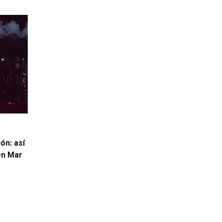
ón: así
 en Mar