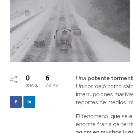
0
6
Una
potente torment
SHARE
VISTAS
Unidos dejó como sal
interrupciones masivas
reportes de medios in
El fenómeno, que se e
enorme franja de terri
30 cm en muchos lug