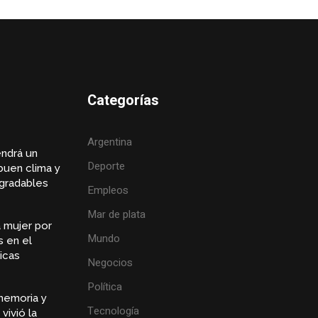
Categorías
Argentina
endrá un
Deporte
buen clima y
gradables
Empleos
Mar de plata
 mujer por
Mundo
s en el
icas
Negocios
Política
memoria y
Tecnología
vivió la