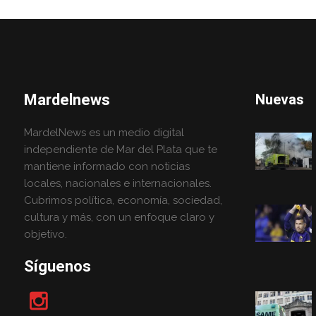
Mardelnews
Nuevas
MardelNews es un medio digital
independiente de Mar del Plata que te
mantiene informado con noticias
locales, nacionales e internacionales.
Cubrimos política, economía, sociedad,
cultura y más, con un enfoque claro y
objetivo.
Síguenos