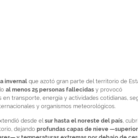
a invernal
que azotó gran parte del territorio de Es
do
al menos 25 personas fallecidas
y provocó
 en transporte, energía y actividades cotidianas, se
ternacionales y organismos meteorológicos.
xtendió desde el
sur hasta el noreste del país
, cubr
torio, dejando
profundas capas de nieve —superior
ares— y temperaturas extremas por debajo de ce