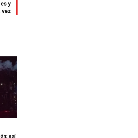
les y
 vez
ón: así