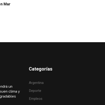
 en Mar
Categorías
Argentina
endrá un
Deporte
buen clima y
gradables
Empleos