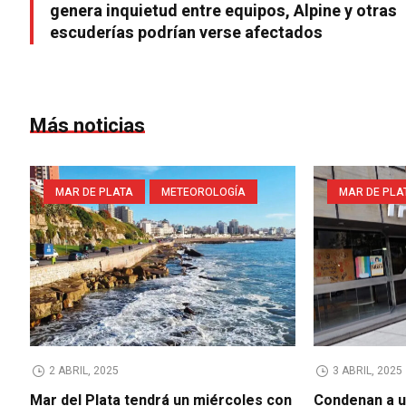
genera inquietud entre equipos, Alpine y otras
escuderías podrían verse afectados
Más noticias
MAR DE PLATA
METEOROLOGÍA
MAR DE PLA
2 ABRIL, 2025
3 ABRIL, 2025
Mar del Plata tendrá un miércoles con
Condenan a u