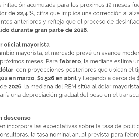
a inflación acumulada para los próximos 12 meses fu
dor de
22,4 %
, cifra que implica una corrección al alz
tos anteriores y refleja que el proceso de desinfla
ido durante gran parte de 2026
.
r oficial mayorista
cambio mayorista, el mercado prevé un avance mode
 próximos meses. Para
febrero
, la mediana estima un
dólar
, con proyecciones posteriores que ubican el t
502 en marzo
,
$1.526 en abril
y llegando a cerca de
e de
2026
, la mediana del REM sitúa al dólar mayorist
ejaría una depreciación gradual del peso en el transc
en descenso
n incorpora las expectativas sobre la tasa de políti
onsultoras, la tasa nominal anual prevista para febr