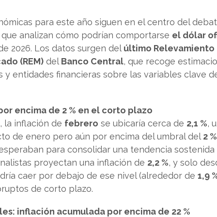
ómicas para este año siguen en el centro del debat
s que analizan cómo podrían comportarse
el dólar of
 de 2026. Los datos surgen del
último Relevamiento
cado (REM)
del
Banco Central
, que recoge estimaci
 y entidades financieras sobre las variables clave de
por encima de 2 % en el corto plazo
 la inflación de
febrero
se ubicaría cerca de
2,1 %
, 
to de enero pero aún por encima del umbral del
2 
speraban para consolidar una tendencia sostenida
 analistas proyectan una inflación de
2,2 %
, y solo de
ría caer por debajo de ese nivel (alrededor de
1,9 
ruptos de corto plazo.
les: inflación acumulada por encima de 22 %