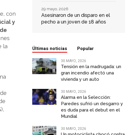
29 mayo, 2026
e, con
Asesinaron de un disparo en el
icial y
pecho a un joven de 18 años
 de
ones
 la
Últimas noticias
Popular
30 MAYO, 2026
Tensión en la madrugada: un
gran incendio afectó una
una
vivienda y un auto
%
30 MAYO, 2026
 de
Alarma en la Selección:
sde
Paredes sufrió un desgarro y
%
),
es duda para el debut en el
Mundial
30 MAYO, 2026
Un motociclista chocó contra