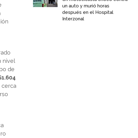
e
un auto y murió horas
después en el Hospital
a
Interzonal
ción
rado
 nivel
ipo de
$1.604
a cerca
urso
ca
ero