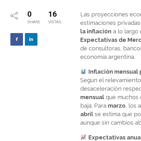
0
16
Las proyecciones econ
SHARE
VISTAS
estimaciones privada
la inflación
a lo largo
Expectativas de Mer
de consultoras, bancos
economía argentina.
Inflación mensual 
Según el relevamiento,
desaceleración respec
mensual
que muchos e
baja. Para
marzo
, los
abril
se estima que pod
aunque sin cambios ab
Expectativas anua