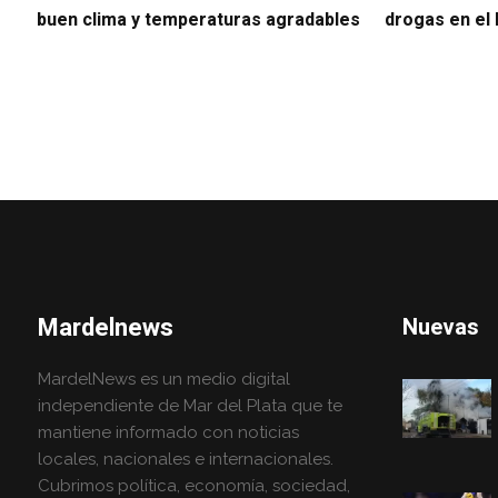
buen clima y temperaturas agradables
drogas en el
Mardelnews
Nuevas
MardelNews es un medio digital
independiente de Mar del Plata que te
mantiene informado con noticias
locales, nacionales e internacionales.
Cubrimos política, economía, sociedad,