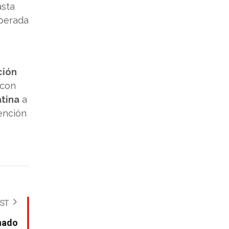
asta
sperada
ción
 con
atina
a
ención
OST
nado