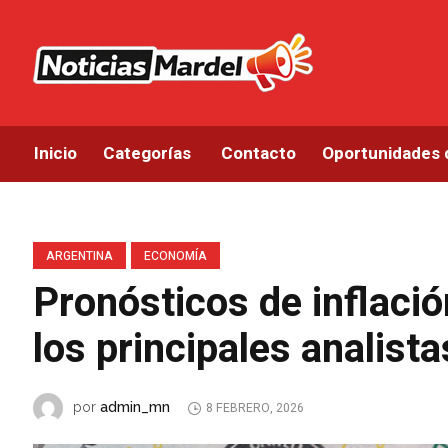
Inicio
Categorías
Contacto
Oportunidades 
ARGENTINA
ECONOMÍA
Pronósticos de inflaci
los principales analist
admin_mn
por
8 FEBRERO, 2026