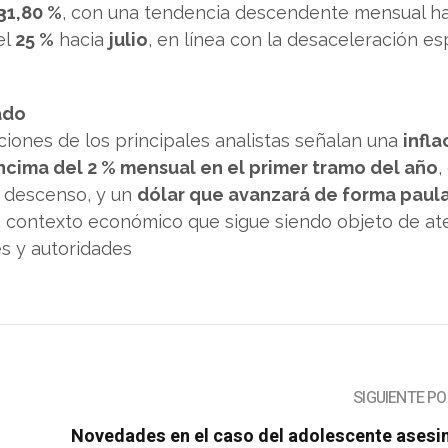
31,80 %
, con una tendencia descendente mensual h
el
25 %
hacia
julio
, en línea con la desaceleración e
ado
cciones de los principales analistas señalan una
infla
ncima del 2 % mensual en el primer tramo del año
,
 descenso, y un
dólar que avanzará de forma paul
un contexto económico que sigue siendo objeto de at
es y autoridades
SIGUIENTE P
Novedades en el caso del adolescente asesi