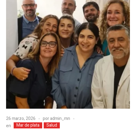
26 marzo, 2026
por
admin_mn
Mar de plata
Salud
en